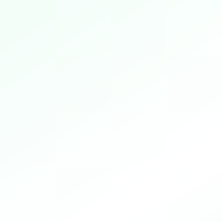
Hjem
Ta testen
?