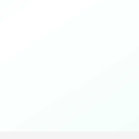
30 spørsmål
?
Nøye utformede oppgaver
20 minutter
Tid til å fullføre testen
Umiddelbare resultater
Få din IQ-poengsum med en gang